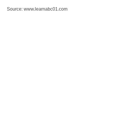
Source: www.learnabc01.com
近期文章
免費語言評估
【教你幾招】快速學習廣東話的訣竅
幾大密招幫你快速【學好普通話】
學習語言有很大好處
什麼時候開始學都不晚
語言課程培訓
企業語言培訓
廣東話課程