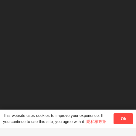
語言培訓
首頁
企業語言培訓
廣東話課程
普通話課程
網上課程
課程種類
加入我們
關於我們
聯絡我們
辦公時間
This website uses cookies to improve your experience. If
星期一至五: 上午10:00-下午6:00
Ok
you continue to use this site, you agree with it.
隱私權政策
星期六: 上午10:00-下午1:00