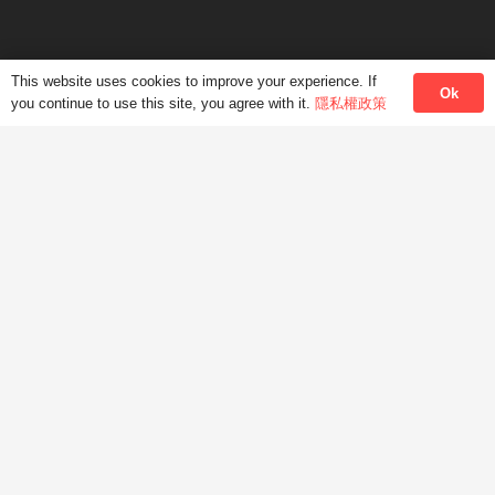
facebook
HKMLC香港現代語言中心
This website uses cookies to improve your experience. If
Ok
you continue to use this site, you agree with it.
隱私權政策
©2017-2026 HONG KONG MODERN LANGUAGE
CENTRE香港現代語言中心. ALL RIGHTS RESERVED.
繁中
简中
ENG