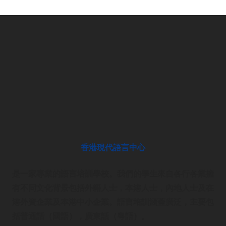
香港現代語言中心
是一家專業的語言培訓學校。我們的學生來自各行各業擁
有不同文化背景包括外籍人士，本港人士，內地人士及在
港外資企業及本港中小企業。語言培訓涵蓋廣泛，主要包
括普通話（國語），廣東話（粵語）。