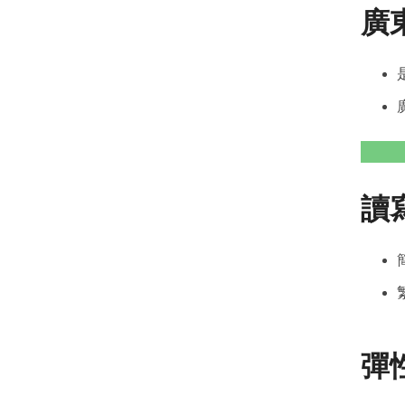
廣
讀
彈