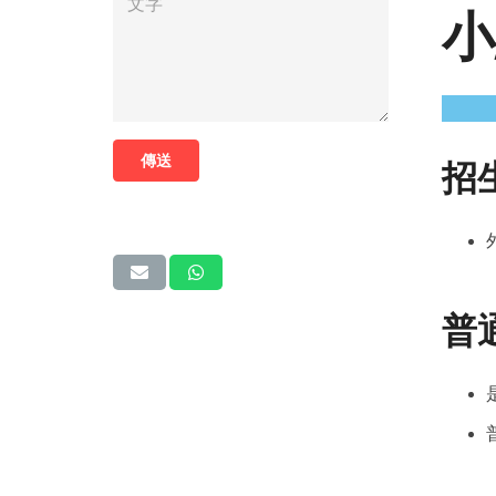
小
傳送
招
普