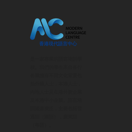
語言培
首頁
香港現代語言中心
企業語言培訓
是一家專業的語言培訓學
廣東話課程
校。我們的學生來自各行
普通話課程
各業擁有不同文化背景包
網上課程
括外籍人士，本港人士，
課程種類
內地人士及在港外資企業
加入我們
及本港中小企業。語言培
關於我們
訓涵蓋廣泛，主要包括普
聯絡我們
通話（國語），廣東話
（粵語）。