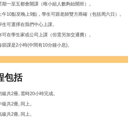
星期一至五都會開課（唯小組人數夠始開班）。
上午10點至晚上9點，學生可跟老師雙方商確（包括周六日）。
學生可選擇在我們中心上課。
亦可在學生家或公司上課（但需另加交通費）。
每節課是2小時(中間有10分鐘小息)。
程包括
初級共2冊, 需時20小時完成。
中級共2冊, 同上。
高級共2冊, 同上。