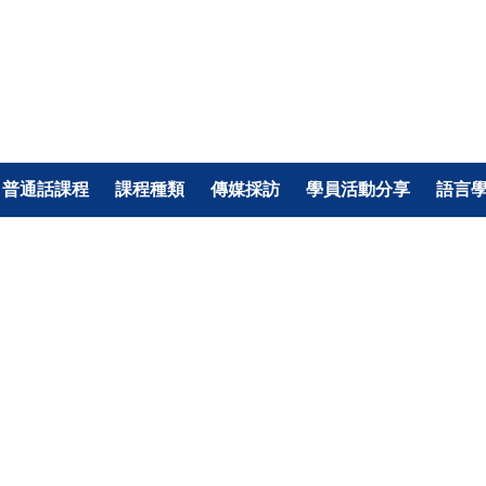
普通話課程
課程種類
傳媒採訪
學員活動分享
語言
企業語言培訓
我們曾為本港多間企業提供不同類
型的普通話及粵語的培訓，包括企
業的高級管理層及前綫員工。