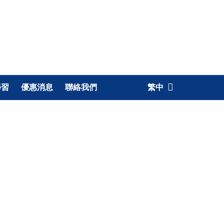
學習
優惠消息
聯絡我們
繁中
小組課程
普通話課程主要是針對聼，說，及
有效溝通等方面。廣東話（粵語）
是針對在香港生活或工作的人士。