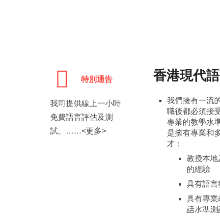
香港現代語
特別通告
我們擁有一流
我司提供線上一小時
職後都必須接
免費語言評估及測
專業的教學水
試。……<更多>
是擁有專業和
才：
教授本地
的經驗
具有語言
具有專業
話水準測