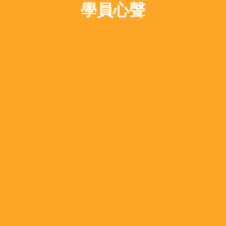
學員心聲
代語言中心’，Joyce老師是
Sereena 導師真是和藹
我遇見
足，
經驗且極具耐心的老師。她的
教學態度十分認真。她
課程為個
不厭其煩地糾正我每個字的
能根據我的學習進度和需求進
掌握。
行調整，
她的講解清晰易明，讓我
課一點也不沉悶。Joyce老
課後，Sereena導師也
師擅長運
讓我的進步更快。真的很感
，比如角色扮演、情景對話
私付出
等，
Xing Yu Sh
氛圍中掌握普通話的讀音和語
2024-06-