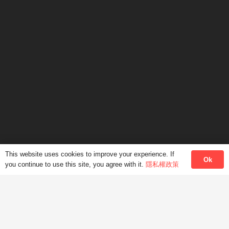
辦公時間
星期一至五: 上午10:00-下午6:00
星期六: 上午10:00-下午1:00
非辦公時間內，我中心也提供語言培訓服務，地點可能在
學生辦公室、師生雙方同意的地點。
聯絡我們
This website uses cookies to improve your experience. If
香港中環德輔道中99-105號大新人壽大厦3樓 (中環
Ok
you continue to use this site, you agree with it.
隱私權政策
地鐵站B1出口)
2287 5182
9456 2605