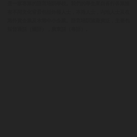
是一家專業的語言培訓學校。我們的學生來自各行各業擁
有不同文化背景包括外籍人士，本港人士，內地人士及在
港外資企業及本港中小企業。語言培訓涵蓋廣泛，主要包
括普通話（國語），廣東話（粵語）。
語言培訓
首頁
企業語言培訓
廣東話課程
普通話課程
網上課程
課程種類
加入我們
關於我們
聯絡我們