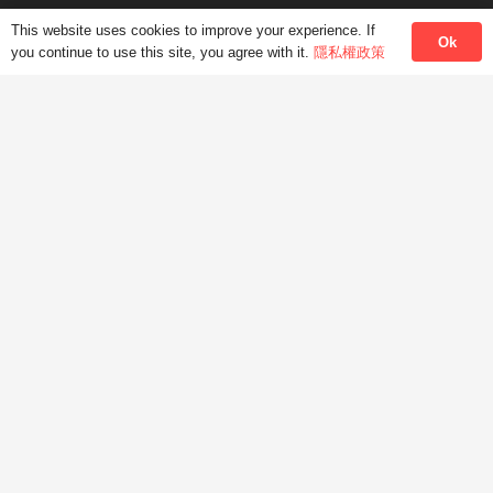
This website uses cookies to improve your experience. If
Ok
HKMLC香港現代語言中心
facebook
you continue to use this site, you agree with it.
隱私權政策
©2017-2026 HONG KONG MODERN LANGUAGE
CENTRE香港現代語言中心. ALL RIGHTS RESERVED.
繁中
简中
ENG