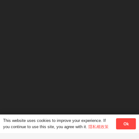
香港中環德輔道中99-105號大新人壽大厦3樓 (中環
地鐵站B1出口)
2287 5182
9456 2605
info@modernlanguage.com.hk
微信號 JoyceLung
This website uses cookies to improve your experience. If
Ok
you continue to use this site, you agree with it.
隱私權政策