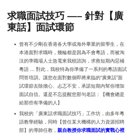
求職面試技巧 —– 針對【廣
東話】面試環節
曾有不少剛在香港各大學或海外畢業的留學生，在
本港面對求職時，幾輪都是因為不會粵語，而被淘
汰的準職場人士急電來我校諮詢，求救短期內惡補
粵語 … 對此，我校特為你準備了一系列的粵語面試
問答培訓。讓您在面對數個即將來臨的“廣東話”面
試環節去除擔心、忐忑不安，承諾短期內幫你增加
面試自信。還是不忘提醒您那句老話：【機會總是
給那些有準備的人】
我校的「廣東話求職面試技巧」工作坊，由多年粵
語教學經驗，同時【曾任某大機構的人力資源招聘
部】的導師任教，
親自教授你求職面試的實戰心裡