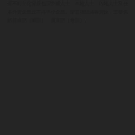
有不同文化背景包括外籍人士，本港人士，內地人士及在
港外資企業及本港中小企業。語言培訓涵蓋廣泛，主要包
括普通話（國語），廣東話（粵語）。
語言培訓
首頁
企業語言培訓
廣東話課程
普通話課程
網上課程
課程種類
加入我們
關於我們
聯絡我們