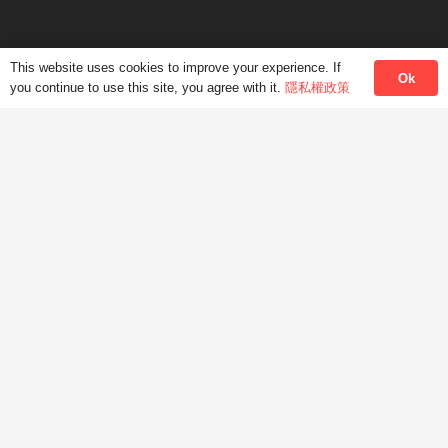
info@modernlanguage.com.hk
微信號 JoyceLung
This website uses cookies to improve your experience. If
Ok
you continue to use this site, you agree with it.
隱私權政策
HKMLC香港現代語言中心
facebook