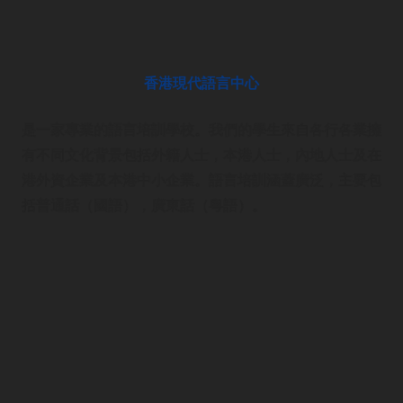
香港現代語言中心
是一家專業的語言培訓學校。我們的學生來自各行各業擁
有不同文化背景包括外籍人士，本港人士，內地人士及在
港外資企業及本港中小企業。語言培訓涵蓋廣泛，主要包
括普通話（國語），廣東話（粵語）。
語言培訓
首頁
企業語言培訓
廣東話課程
普通話課程