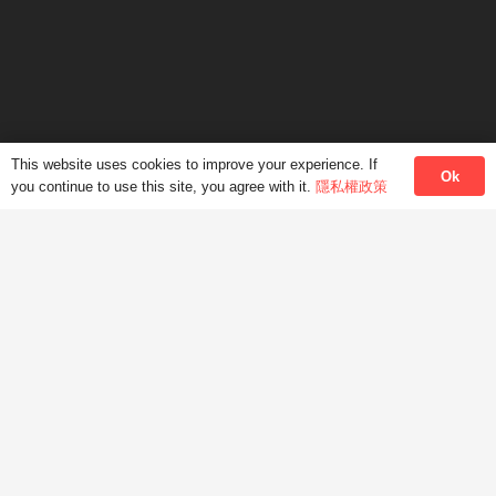
網上課程
課程種類
加入我們
關於我們
聯絡我們
This website uses cookies to improve your experience. If
Ok
you continue to use this site, you agree with it.
隱私權政策
辦公時間
星期一至五: 上午10:00-下午6:00
星期六: 上午10:00-下午1:00
非辦公時間內，我中心也提供語言培訓服務，地點可能在
學生辦公室、師生雙方同意的地點。
聯絡我們
香港中環德輔道中99-105號大新人壽大厦3樓 (中環