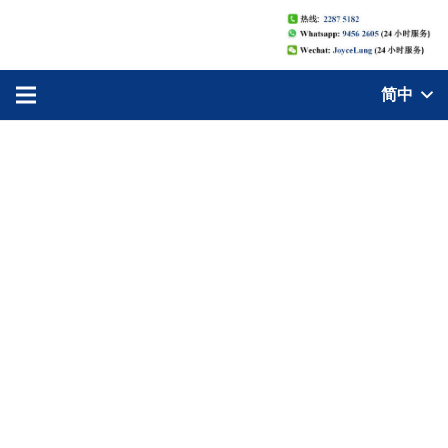
简中
Hong Kong Modern Language
Centre 公司简介
香港现代语言中心
是一家专业的语言培训学校。我们的学生来自各行各业拥
有不同文化背景包括外籍人士，本港人士，内地人士及在
港外资企业及本港中小企业。语言培训涵盖广泛，主要包
括普通话（国语），广东话（粤语）。