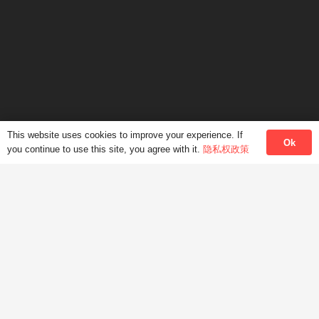
info@modernlanguage.com.hk
微信号 JoyceLung
This website uses cookies to improve your experience. If
Ok
you continue to use this site, you agree with it.
隐私权政策
HKMLC Hong Kong Modern Language Centre
facebook