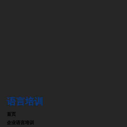
香港现代语言中心
是一家专业的语言培训学校。我们的学生来自各行各业拥
有不同文化背景包括外籍人士，本港人士，内地人士及在
港外资企业及本港中小企业。语言培训涵盖广泛，主要包
括普通话（国语），广东话（粤语）。
语言培训
首页
企业语言培训