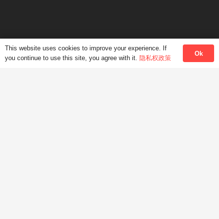
This website uses cookies to improve your experience. If
Ok
HKMLC Hong Kong Modern Language Centre
facebook
you continue to use this site, you agree with it.
隐私权政策
©2017-2026 HONG KONG MODERN LANGUAGE
CENTRE香港現代語言中心. ALL RIGHTS RESERVED.